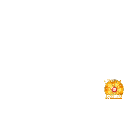
的表现。两人均能在各自俱乐部中贡献大量进球，并
且在关键赛事中屡屡扮演决定性角色，这无疑提升了
他们在转会市场上的吸引力。
此外，两位巨星所代表的不仅仅是个人实力，更是一
种品牌效应。C罗与梅西已经成长为全球知名品牌，
他们各自拥有庞大的粉丝基础及影响力，这使得他们
成为广告商争相合作的重要对象。他们的一举一动都
能引发广泛关注，因此其商业价值远超普通职业球
员。
最后，两位老将始终保持良好的职业素养与职业态
度，不断地努力提升自我。他们通过科学训练、合理
饮食及心理调节来延续自己的巅峰状态，为其他年轻
球员树立了榜样。这种对于职业生涯高度负责态度也