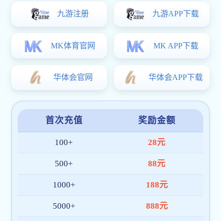
内马尔身价骤降至1000万欧C罗梅西仍具
高价值
在现代足球的商业化浪潮中，球员的身价常常成为人
们关注的焦点。最近，内马尔的身价骤降至1000万欧
元，让许多球迷感到震惊。而与此同时，C罗和梅西
这两位传奇巨星依然保持着高昂的身价。这一现象不
仅反映了当今足坛的变化，也引发了关于球员价值、
市场经济以及职业生涯管理等多个层面的深思。本文
将从内马尔身价下滑的原因、C罗与梅西为何依旧高
价、市场对球员价值评估的影响，以及未来趋势四个