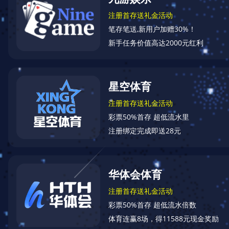
4. 用
禁止用
5. 知
平台内
6. 服
若用户
7. 免
平台不