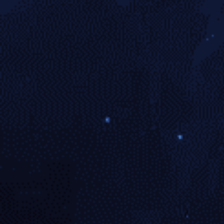
赛事通知机制增强。
2021年3月10日 · v4.6.1
首页动效优化。
修复偶发闪退问题。
2019 年
2019年11月3日 · v2.3.4
上线赛事回顾模块。
简化登录流程。