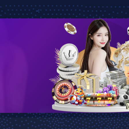
下载App
公司简介
体育
用户协议
受条款
注册、登录或使用火博体育平台服务时，即表示已阅读、理解并同意
户规则
提供真实有效资料注册账户，并对账户操作行为负责，包括浏览、互
务内容
供相关内容服务，包括赛事动态、数据查询、图文资讯等，服务范围