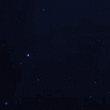
2019年6月18日 · v2.2.1
支持欧洲杯赛程展示。
提升老机型兼容性。
推荐网站