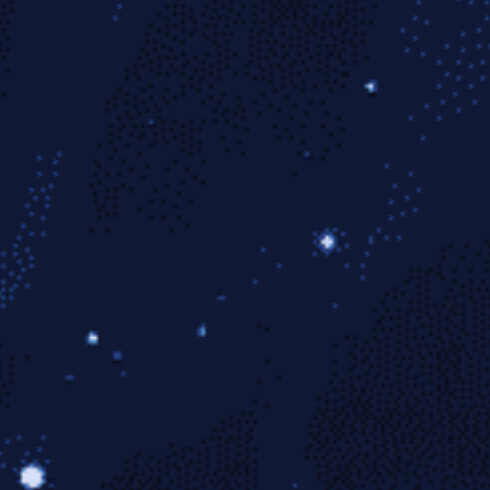
数据合规卓越平台
平台顺利通过 GDPR 与 ISO 多项认证，建立技术
安全新标准。
火博体育 · 版本更新历史归档
我们记录每次进步，只为更稳定的赛事观看与数据服务。