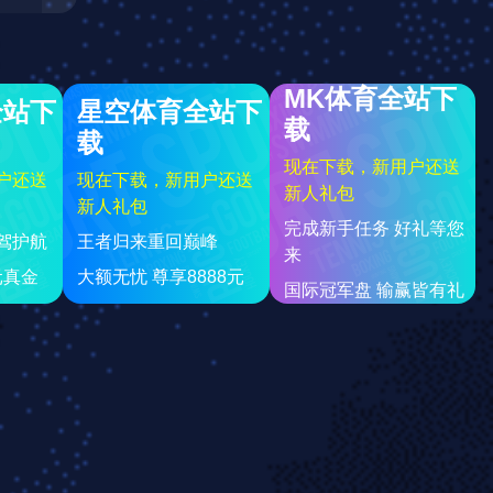
观赛体验。