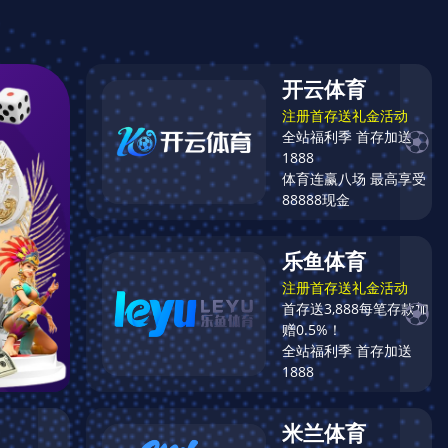
热讯
遵守本协议所有内容。
动及数据使用。
会随平台更新适时调整。