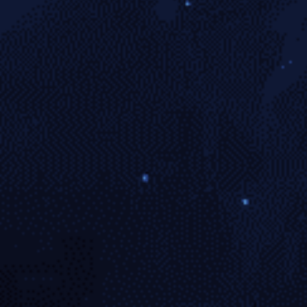
上一篇：
布莱顿老板确认曼联关注巴莱巴但…
热门推荐