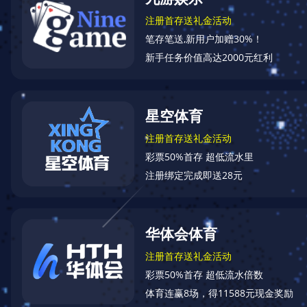
首页
/
体育热讯
/ 正文