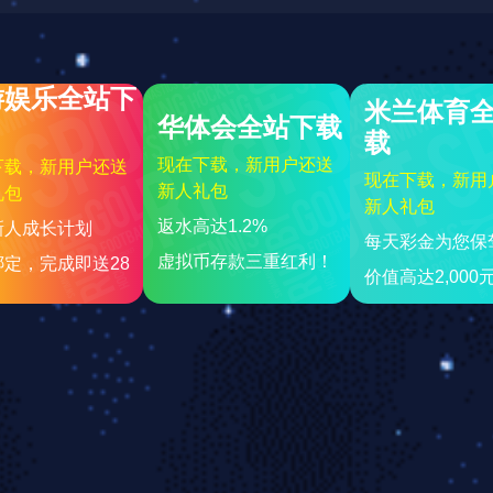
1、萧华的关心体现什么
坎迪斯·帕克在退役后的生活中，萧华对她的频繁
不仅仅是个人情感上的交流，更是对一位伟大运
传达了他对于她职业生涯贡献的尊重，这体现出
此外，萧华的这种行为也反映了他对WNBA及其
的沟通，他能够更好地了解球员们在退役后的想
性的策略。这种主动交流无疑有助于增强联盟内
然而，这种积极互动并非所有球员都能体验到。在
程度可能远高于其他管理层人员，这进一步加剧
此，尽管萧华展现出的体贴令人欣慰，但仍需更
2、WNBA总裁为何缺席
相比之下，WNBA总裁未曾主动联系坎迪斯·帕