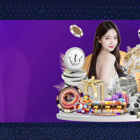
体育
下载App
公司简介
威体育数据平
包括NBA、英超、欧洲杯、
信赖。