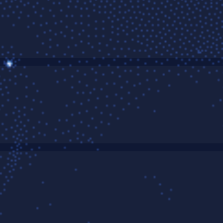
在坎迪斯·帕克退役后，她透露了萧华对她的频繁
比。这一事件引发了广泛关注，尤其是在职业运
NBA总裁，在关心球员方面表现出色，而WNBA
职业体育中不同的管理风格，也揭示了女性运动
过分析这一事件，我们可以更深入地理解职业体
通的重要性。