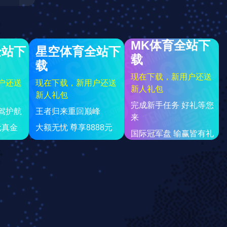
问候无疑给她带来了温暖和支持。这种关心
动员成就的认可。萧华通过这种方式向帕克
他作为领导者的人文关怀。
球员未来发展的关注。通过与球员保持良好
法和需求，从而为联盟的发展提供更具针对
部团结，提高整体士气。
某些情况下，萧华给予WNBA球员的关注
了人们对于女性运动员被忽视的问题。因
多管理者参与到这样的关心之中。
克，让人不禁思考其中原因。这种缺乏联系可