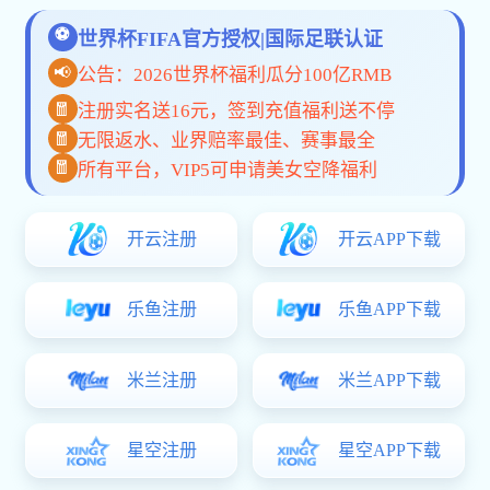
首页
/
体育热讯
/ 正文
2026-03-11 23:59
91 次阅读