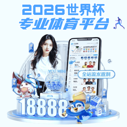
立即注册
火博体育
官网 · 权威体
育数据平台
火博体育 OFFICIAL WEBSITE
自2022年创立以来，
火博体育
致力于为用户提供包括
NBA、英超、欧洲杯、LPL在内的热门赛事直播与数据
服务，广受用户信赖。
立即下载火博体育APP