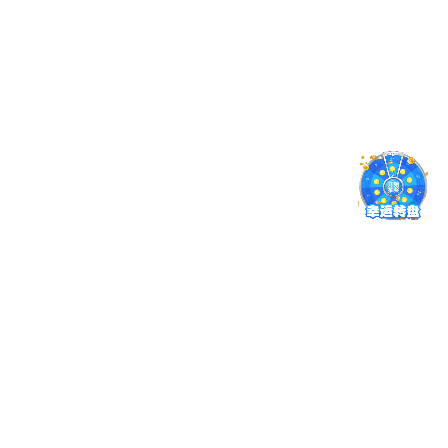
在反击或是定位球中都能制造威胁。
梅西作为核心，不仅负责进攻组织，更承担起了得分
重任。他用自己卓越的个人能力不断撕扯对方防线，
为队友创造机会；而苏亚雷斯则以他的灵活跑位和高
效射门为MSN注入了更多活力。此外，内马尔虽然相
较于其他两名球员略显年轻，但他灵动而富有创造性
的风格使得这条攻击线更加丰富多彩。
即便在没有阿尔巴这种快速插上的边路支援下，MSN
组合仍然能够通过配合来弥补这一缺陷。他们利用空
间进行配合，通过短传配合和快速转移来打破对方防
线，实现进攻。这种适应性展示出了他们作为顶级前
锋组合的不屈不挠与超凡实力。
3、特尔施特根的发展历程