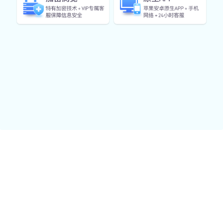
助年轻球员迅速融入团队，使得整个队伍形成良好的
氛围。
然而，在经历了长达多年的高强度比赛后，阿尔巴选
择退役，这一决定无疑让人感到惋惜。他不仅是一个
技术精湛的球员，更是一位富有激情与斗志的人，对
球队精神面貌产生了深远影响。因此，他的离开使得
原本已经成熟且默契十足的阵容出现了一定程度的不
适应。
2、MSN组合依旧闪耀
尽管失去了阿尔巴这样一位优秀的边后卫，但梅西、
苏亚雷斯和内马尔组成的MSN组合依然展现出强大的
攻击火力。这三位球员各自拥有独特技艺，他们之间
默契十足，相互之间能迅速捕捉到彼此意图，无论是