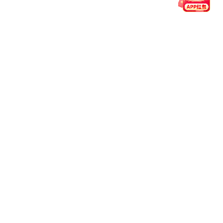
承担着引领新人的职责。在训练中，他不仅致力于提
升自身水平，还愿意分享自己的经验与技术。这样的
态度促使整个团队凝聚力增强，也让年轻一代对未来
充满信心，这对于维持球队竞争力至关重要。
4、重塑团队风格与挑战
失去像阿尔巴这样的老将之后，队伍不得不面对重新
调整战术思路的问题。教练组需要根据现有人员情
况，对战术进行优化，使得每个位置都能最大限度发
挥其潜力。在这种情况下，各个位置间相互协调显得
尤为重要，而这要求全体成员都有较强适应能力及执
行意识。
除了战术调整外，新老交替也是一种必然趋势。随着