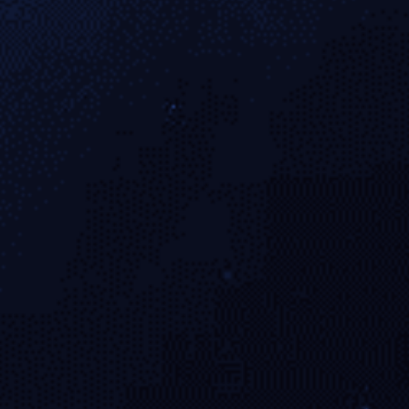
支持，可以有效提升士气。当某位球员状态
种集体精神是推动整个团队不断前行的重要
重视的一部分内容。
轻天才们均展现出了非凡实力，他们各自在
表演背后，是他们不断努力训练以及团结协
，实现更高成就。
，我们可以看到当今篮球运动发展的趋势，即注重个
多这样的精彩赛事，以及更多新生代天才崭