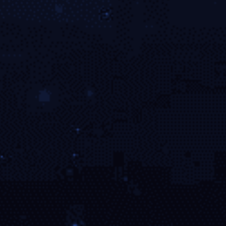
色全队最高得
掘金迎战尼克斯阿隆戈登
16岁道
复出与穆
据分析显
2026-07-04
2026-04
联系我们
四川省雁塔区创业路619号29栋2489室
support@huobotiyu365.com
体
等
受
提
造
能