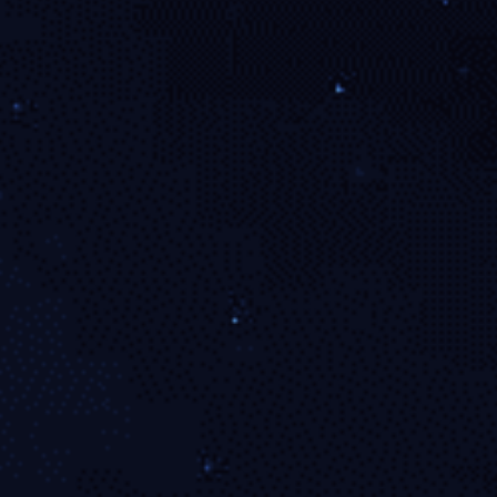
下一篇：
C罗中路停球失误错失良机遗憾抱