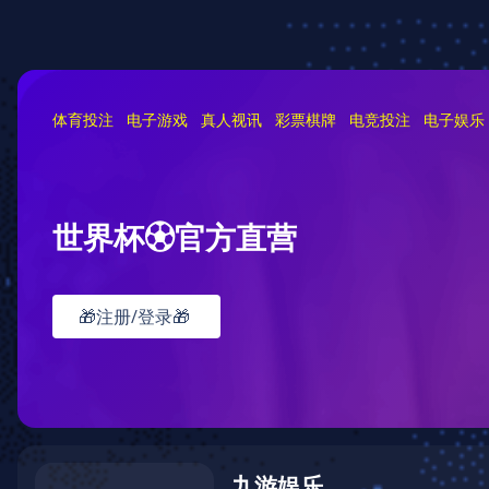
立即注册
火博体育
官网 · 权
台
火博体育 OFFICIAL WEBSITE
自2022年创立以来，
火博体育
致力于为用户提供
LPL在内的热门赛事直播与数据服务，广受用户
立即下载火博体育APP