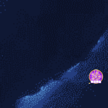
拿下22分和11个篮板，使得他成为内线的
二次进攻机会。
者。在比赛中，他多次利用视野优势为队友
种无私分享球权精神使得全队都能参与到进
拼抢和聪明的位置选择，多次成功干扰对方
献，使他成为球队胜利的重要保障，也是未
方位的数据体现出他的多面性。他不仅拿下
充分说明了他在攻防两端都有着出色贡献。作
性令人惊叹。