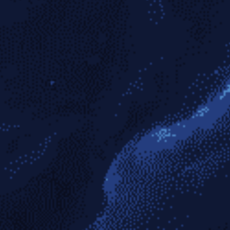
特别是在防守端，弗拉格凭借敏捷身手与良好的
间感知极佳，总是能及时做出反应，从而改变对
了球队整体防线，对敌方形成很大威慑力。
而且，在进攻时，弗拉格常常能够把握住空档，
人单打，而是善于借助团队配合，将个人技术与
这种综合性的表现无疑为他的职业生涯奠定了坚
4、整体团队协作重要性
虽然上述几位球员展现出了各自骄人的个人能力
篮球队。在现代篮球中，仅靠某一个明星球员往
要彼此之间建立信任，共同追求胜利目标。
例如，本场比赛中，不同位置上的球员通过灵活
进攻都显得井然有序。这种高效沟通不仅增添了