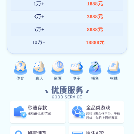
影响，以及他未来的发展方向。通过回顾这些方面，
我们不仅可以更好地理解阿扎尔的职业轨迹，也能感
受到他在球场上的拼搏精神。
1、早期成就与崛起
艾登·阿扎尔出生于1991年，在比利时长大。他从小便
展现出过人的足球天赋，青少年时期便加入了当地俱
乐部，并逐渐引起了欧洲众多豪门球队的关注。2007
年，他加盟法甲球队里尔，这也是他职业生涯的重要
起点。在里尔效力期间，阿扎尔迅速崭露头角，以其
敏捷的脚法和出色的控球能力赢得了无数球迷的喜
爱。
2010年，阿扎尔帮助里尔夺得法甲冠军，并被评选为
该赛季最佳年轻球员。这一系列出色表现使他获得了