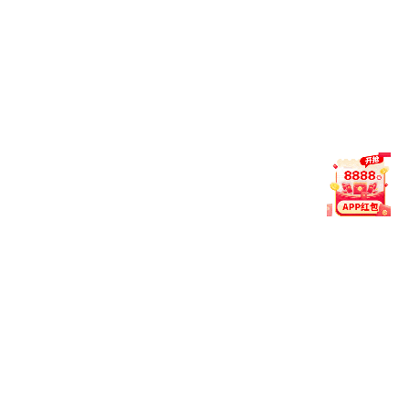
也逐渐减弱，使得回归之路愈加艰难。
最终，在过去几个赛季中，即使偶有闪光时刻，但综
合来看，阿扎尔未能重回巅峰状态。他曾经被视作未
来金球奖候选人的天才，如今却不得不面对这样一个
现实：由于伤病原因，他再也无法像以前那样主宰比
赛。这无疑是他整个职业生涯中最大的遗憾之一，也
是令所有关心他的粉丝深感惋惜的重要原因。
4、退役后的新篇章
随着年龄增长以及身体状况日益恶化，艾登·阿扎尔最
终决定选择退役。这一消息传出后，引发了广大媒体
与球迷们的广泛关注与讨论。虽然离开绿茵场总是带
着些许不舍，但对于即将开启的新生活阶段而言，这
是一个明智而又勇敢的选择。