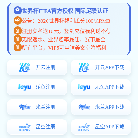
首页
/
体育热讯
/ 正文
2026-05-13 02:57
60 次阅读