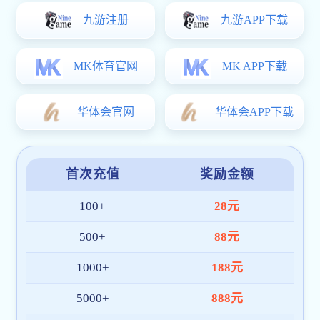
勒布朗回顾与韦德的传奇旅程从选秀到名
人堂的辉煌岁月
勒布朗·詹姆斯和德维恩·韦德，这两位NBA巨星的旅程
犹如一部传奇史诗。从他们在选秀大会上的初露锋
芒，到携手共创热火王朝，再到各自进入名人堂，他
们的故事不仅是篮球界的一段佳话，更是友谊与合作
的典范。本文将从四个方面详细回顾勒布朗与韦德的
辉煌岁月：首先，聚焦于他们的选秀背景和职业生涯
起步；其次，探讨他们在迈阿密热火时期的合作与成
就；第三部分将回顾两人在各自球队的发展及对联盟