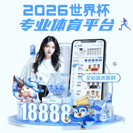
立即注册
火博体育
官网 · 权威体
育数据平台
火博体育 OFFICIAL WEBSITE
自2022年创立以来，
火博体育
致力于为用户提供包括
NBA、英超、欧洲杯、LPL在内的热门赛事直播与数据
服务，广受用户信赖。
立即下载火博体育APP